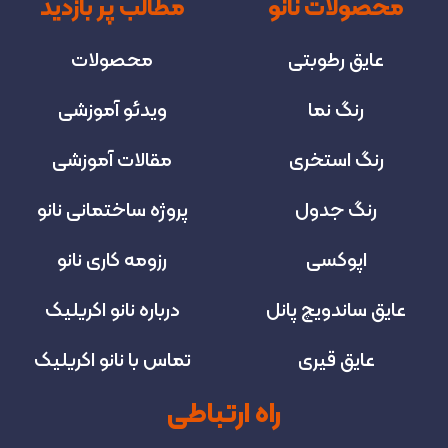
محصولات نانو
مطالب پر بازدید
عایق رطوبتی
محصولات
رنگ نما
ویدئو آموزشی
رنگ استخری
مقالات آموزشی
رنگ جدول
پروژه‌ ساختمانی نانو
اپوکسی
رزومه کاری نانو
عایق ساندویچ پانل
درباره نانو اکریلیک
عایق قیری
تماس با نانو اکریلیک
راه ارتباطی