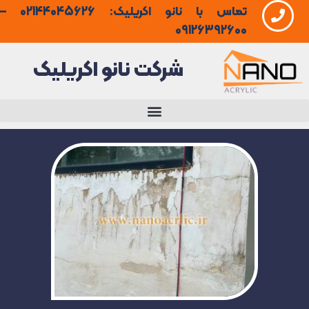
تماس با نانو اکریلیک: 02144045626 –
فتن
09126392600
ه
شرکت نانو اکریلیک
حتوا