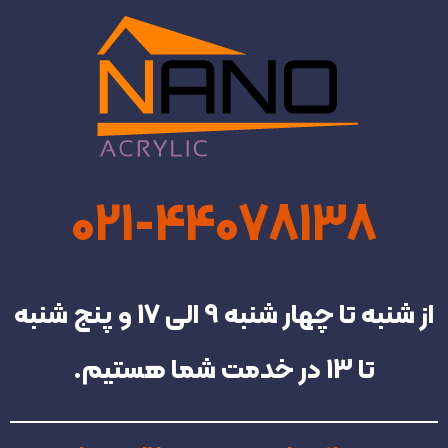
021-44078138
از شنبه تا چهار شنبه‌ 9 الی 17 و پنج شنبه
تا 13 در خدمت شما هستیم.