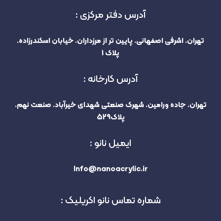
آدرس دفتر مرکزی :
تهران. اشرفی اصفهانی. پایین تر از مرزداران. خیابان اسکندرزاده.
پلاک 1
آدرس کارخانه :
تهران. جاده ورامین. شهرک صنعتی شهدای خیرآباد. صنعت نهم.
پلاک529
ایمیل نانو :
Info@nanoacrylic.ir
شماره تماس نانو اکریلیک :