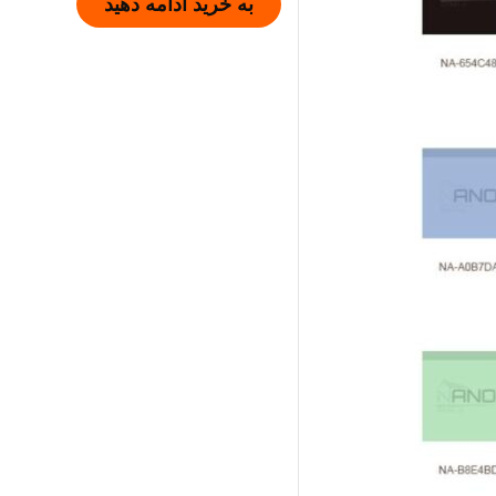
به خرید ادامه دهید
ر
ا
ی
: