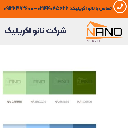
فتن
تماس با نانو اکریلیک: 02144045626 – 09126392600
ه
حتوا
شرکت نانو اکریلیک