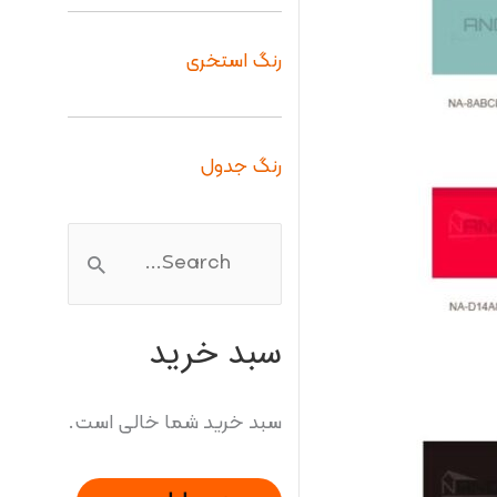
رنگ استخری
رنگ جدول
ج
س
سبد خرید
ت
ج
سبد خرید شما خالی است.
و
ب