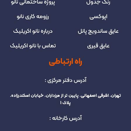
رنگ جدول
پروژه‌ ساختمانی نانو
اپوکسی
رزومه کاری نانو
عایق ساندویچ پانل
درباره نانو اکریلیک
عایق قیری
تماس با نانو اکریلیک
راه ارتباطی
آدرس دفتر مرکزی :
تهران. اشرفی اصفهانی. پایین تر از مرزداران. خیابان اسکندرزاده.
پلاک 1
آدرس کارخانه :