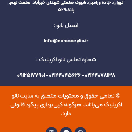
تهران. جاده ورامین. شهرک صنعتی شهدای خیرآباد. صنعت نهم.
پلاک529
ایمیل نانو :
Info@nanoacrylic.ir
شماره تماس نانو اکریلیک :
02144078138 - 02144045626 - 09125177901
©️ تمامی حقوق و محتویات متعلق به سایت نانو
اکریلیک می‌باشد. هرگونه کپی‌برداری پیگرد قانونی
دارد.
I
T
W