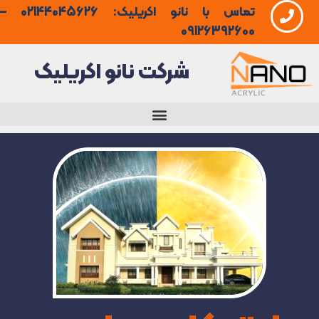
تماس با نانو اکریلیک: 02144045626 –
فتن
09126392600
ه
شرکت نانو اکریلیک
حتوا