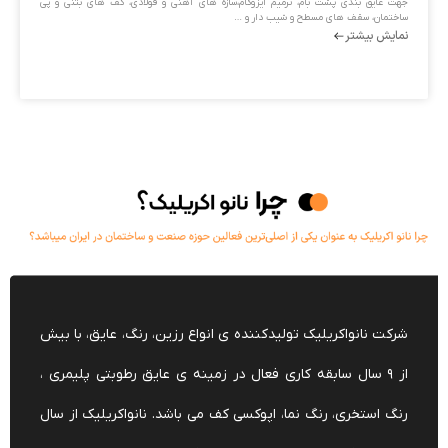
جهت عایق بندی پشت بام، ترمیم ایزوگام،سازه های آهنی و فولادی، کف های بتنی و پی
ساختمان، سقف های مسطح و شیب دار و …
نمایش بیشتر
شرکت نانواکریلیک تولیدکننده ی انواع رزین، رنگ، عایق، با بیش
از ۹ سال سابقه کاری فعال در زمینه ی عایق رطوبتی پلیمری ،
رنگ استخری، رنگ نما، اپوکسی کف می باشد. نانواکریلیک از سال