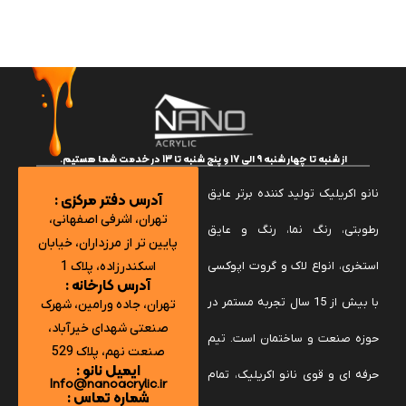
از شنبه تا چهار شنبه‌ 9 الی 17 و پنج شنبه تا 13 در خدمت شما هستیم.
نانو اکریلیک تولید کننده برتر عایق
آدرس دفتر مرکزی :
تهران، اشرفی اصفهانی،
رطوبتی، رنگ نما، رنگ و عایق
پایین تر از مرزداران، خیابان
استخری، انواع لاک و گروت اپوکسی
اسکندرزاده، پلاک 1
آدرس کارخانه :
با بیش از 15 سال تجربه مستمر در
تهران، جاده ورامین، شهرک
صنعتی شهدای خیرآباد،
حوزه صنعت و ساختمان است. تیم
صنعت نهم، پلاک 529
ایمیل نانو :
حرفه ای و قوی نانو اکریلیک، تمام
Info@nanoacrylic.ir
شماره تماس :