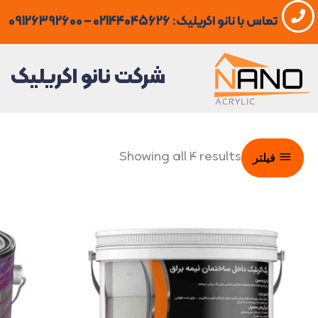
فتن
تماس با نانو اکریلیک: 02144045626 – 09126392600
ه
حتوا
شرکت نانو اکریلیک
Showing all 4 results
فیلتر