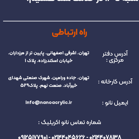
راه ارتباطی
آدرس دفتر
تهران. اشرفی اصفهانی. پایین تر از مرزداران.
مرکزی :
خیابان اسکندرزاده. پلاک 1
تهران. جاده ورامین. شهرک صنعتی شهدای
آدرس کارخانه :
خیرآباد. صنعت نهم. پلاک529
ایمیل نانو :
Info@nanoacrylic.ir
شماره تماس نانو اکریلیک :
02144078138 - 02144045626 - 09125177901