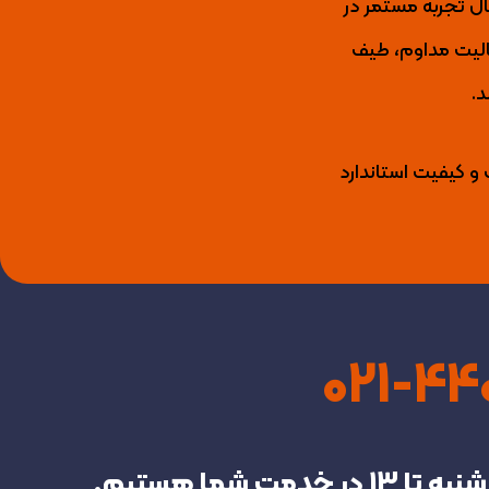
ید کننده برتر عایق رطوبتی، رنگ نما، رنگ و عایق استخری، انواع لاک و گروت اپوکسی با بیش از 15 سال تجربه مستمر در
ال فعالیت مداوم، طیف
د.
 و کیفیت استاندارد
021-4