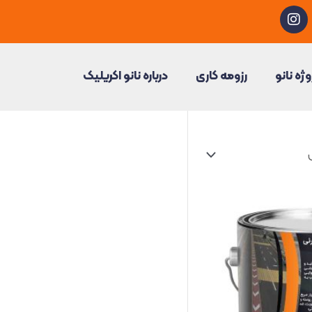
I
n
s
t
a
وژه نانو
رزومه کاری
درباره نانو اکریلیک
g
r
a
m