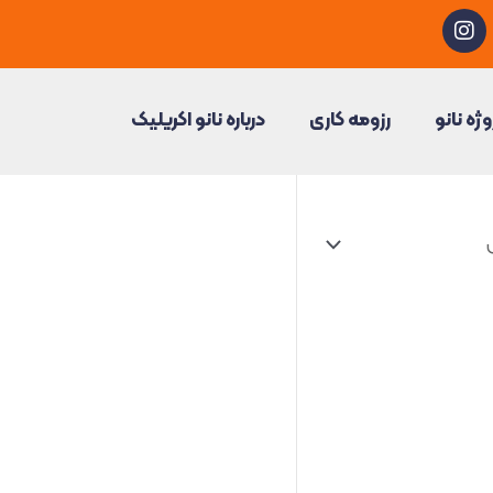
I
n
s
t
a
وژه نانو
رزومه کاری
درباره نانو اکریلیک
g
r
a
m