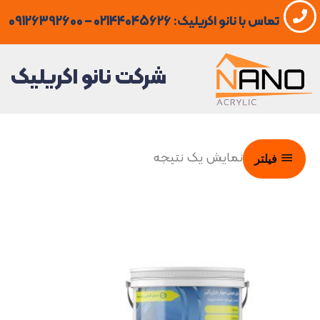
فتن
تماس با نانو اکریلیک: 02144045626 – 09126392600
ه
حتوا
شرکت نانو اکریلیک
نمایش یک نتیجه
فیلتر