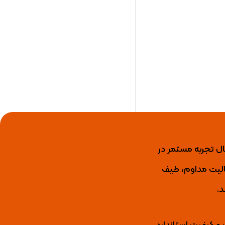
ید کننده برتر عایق رطوبتی، رنگ نما، رنگ و عایق استخری، انواع لاک و گروت اپوکسی با بیش از 15 سال تجربه مستمر در
ال فعالیت مداوم، طیف
د.