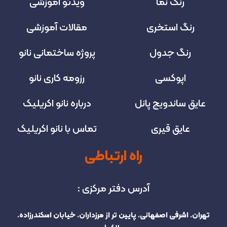
رنگ نما
ویدئو آموزشی
رنگ استخری
مقالات آموزشی
رنگ جدول
پروژه‌ ساختمانی نانو
اپوکسی
رزومه کاری نانو
عایق ساندویچ پانل
درباره نانو اکریلیک
عایق قیری
تماس با نانو اکریلیک
راه ارتباطی
آدرس دفتر مرکزی :
تهران. اشرفی اصفهانی. پایین تر از مرزداران. خیابان اسکندرزاده.