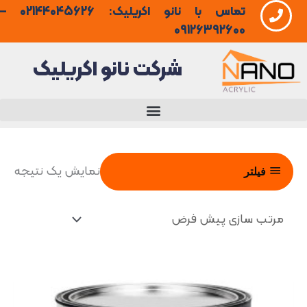
تماس با نانو اکریلیک: 02144045626 –
فتن
09126392600
ه
شرکت نانو اکریلیک
حتوا
نمایش یک نتیجه
فیلتر