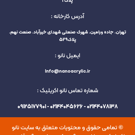
پلاک 1
آدرس کارخانه :
تهران. جاده ورامین. شهرک صنعتی شهدای خیرآباد. صنعت نهم.
پلاک529
ایمیل نانو :
Info@nanoacrylic.ir
شماره تماس نانو اکریلیک :
02144078138 - 02144045626 - 09125177901
©️ تمامی حقوق و محتویات متعلق به سایت نانو