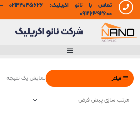
تماس با نانو اکریلیک: 02144045626 –
فتن
09126392600
ه
شرکت نانو اکریلیک
حتوا
نمایش یک نتیجه
فیلتر