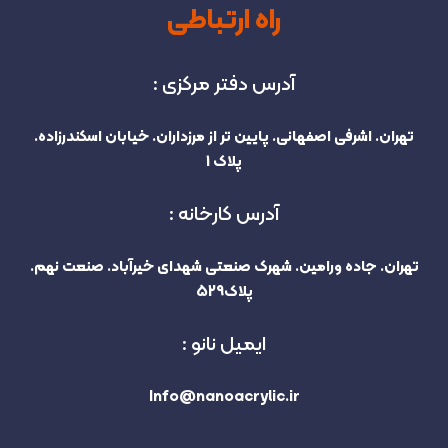
راه ارتباطی
آدرس دفتر مرکزی :
تهران. اشرفی اصفهانی. پایین تر از مرزداران. خیابان اسکندرزاده.
پلاک 1
آدرس کارخانه :
تهران. جاده ورامین. شهرک صنعتی شهدای خیرآباد. صنعت نهم.
پلاک529
ایمیل نانو :
Info@nanoacrylic.ir