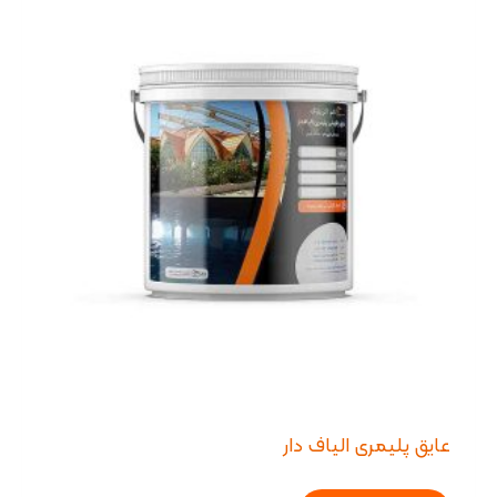
عایق پلیمری الیاف دار