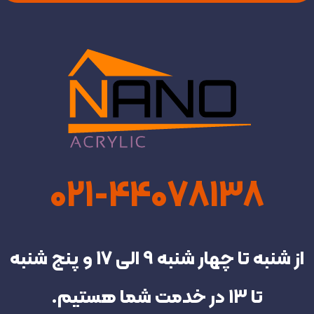
021-44078138
از شنبه تا چهار شنبه‌ 9 الی 17 و پنج شنبه
تا 13 در خدمت شما هستیم.