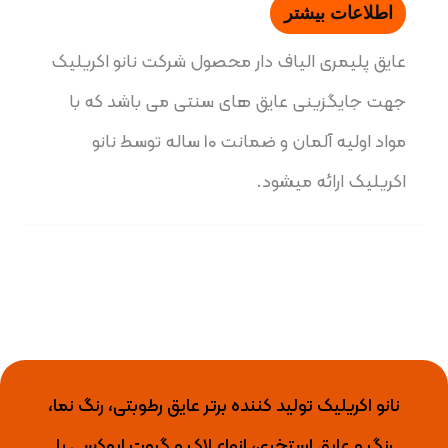
اطلاعات بیشتر
عایق پلیمری الیاف دار محصول شرکت نانو اکریلیک
جهت جایگزینی عایق های سنتی می باشد که با
مواد اولیه آلمان و ضمانت 10 ساله توسط نانو
اکریلیک ارائه میشود.
نانو اکریلیک تولید کننده برتر عایق رطوبتی، رنگ نما،
رنگ و عایق استخری، انواع لاک و گروت اپوکسی با