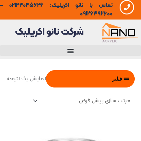
تماس با نانو اکریلیک: 02144045626 –
فتن
09126392600
ه
شرکت نانو اکریلیک
حتوا
نمایش یک نتیجه
فیلتر