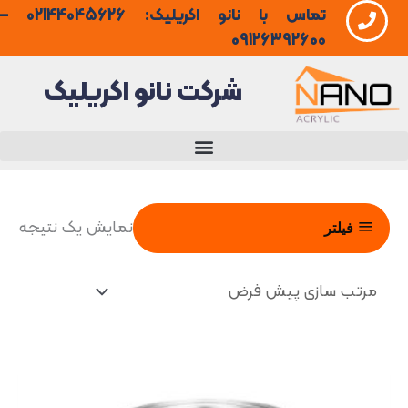
تماس با نانو اکریلیک: 02144045626 –
فتن
09126392600
ه
شرکت نانو اکریلیک
حتوا
نمایش یک نتیجه
فیلتر