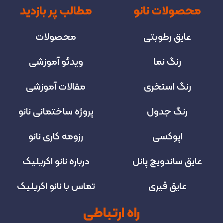
محصولات نانو
مطالب پر بازدید
عایق رطوبتی
محصولات
رنگ نما
ویدئو آموزشی
رنگ استخری
مقالات آموزشی
رنگ جدول
پروژه‌ ساختمانی نانو
اپوکسی
رزومه کاری نانو
عایق ساندویچ پانل
درباره نانو اکریلیک
عایق قیری
تماس با نانو اکریلیک
راه ارتباطی