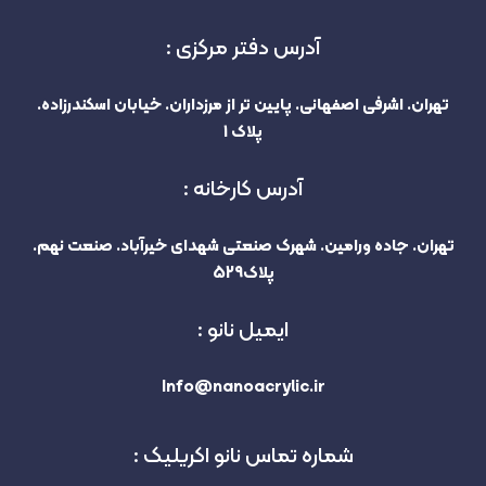
آدرس دفتر مرکزی :
تهران. اشرفی اصفهانی. پایین تر از مرزداران. خیابان اسکندرزاده.
پلاک 1
آدرس کارخانه :
تهران. جاده ورامین. شهرک صنعتی شهدای خیرآباد. صنعت نهم.
پلاک529
ایمیل نانو :
Info@nanoacrylic.ir
شماره تماس نانو اکریلیک :