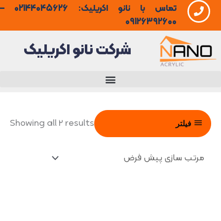
تماس با نانو اکریلیک: 02144045626 –
فتن
09126392600
ه
شرکت نانو اکریلیک
حتوا
Showing all 2 results
فیلتر