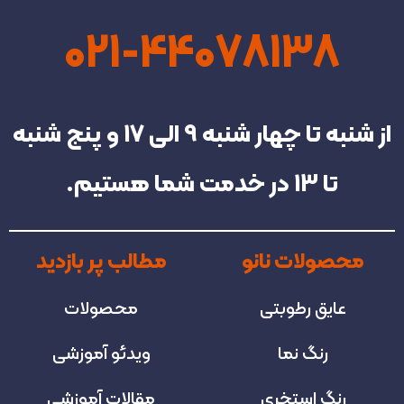
021-44078138
از شنبه تا چهار شنبه‌ 9 الی 17 و پنج شنبه
تا 13 در خدمت شما هستیم.
محصولات نانو
مطالب پر بازدید
عایق رطوبتی
محصولات
رنگ نما
ویدئو آموزشی
رنگ استخری
مقالات آموزشی