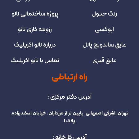
رنگ جدول
پروژه‌ ساختمانی نانو
اپوکسی
رزومه کاری نانو
عایق ساندویچ پانل
درباره نانو اکریلیک
عایق قیری
تماس با نانو اکریلیک
راه ارتباطی
آدرس دفتر مرکزی :
تهران. اشرفی اصفهانی. پایین تر از مرزداران. خیابان اسکندرزاده.
پلاک 1
آدرس کارخانه :