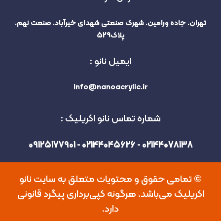
تهران. جاده ورامین. شهرک صنعتی شهدای خیرآباد. صنعت نهم.
پلاک529
ایمیل نانو :
Info@nanoacrylic.ir
شماره تماس نانو اکریلیک :
02144078138 - 02144045626 - 09125177901
©️ تمامی حقوق و محتویات متعلق به سایت نانو
اکریلیک می‌باشد. هرگونه کپی‌برداری پیگرد قانونی
دارد.