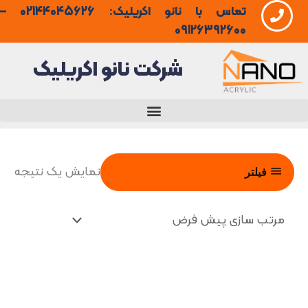
تماس با نانو اکریلیک: 02144045626 –
فتن
09126392600
ه
شرکت نانو اکریلیک
حتوا
نمایش یک نتیجه
فیلتر