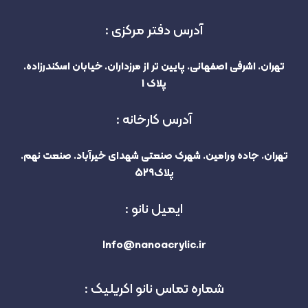
آدرس دفتر مرکزی :
تهران. اشرفی اصفهانی. پایین تر از مرزداران. خیابان اسکندرزاده.
پلاک 1
آدرس کارخانه :
تهران. جاده ورامین. شهرک صنعتی شهدای خیرآباد. صنعت نهم.
پلاک529
ایمیل نانو :
Info@nanoacrylic.ir
شماره تماس نانو اکریلیک :