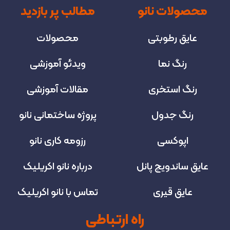
محصولات نانو
مطالب پر بازدید
عایق رطوبتی
محصولات
رنگ نما
ویدئو آموزشی
رنگ استخری
مقالات آموزشی
رنگ جدول
پروژه‌ ساختمانی نانو
اپوکسی
رزومه کاری نانو
عایق ساندویچ پانل
درباره نانو اکریلیک
عایق قیری
تماس با نانو اکریلیک
راه ارتباطی