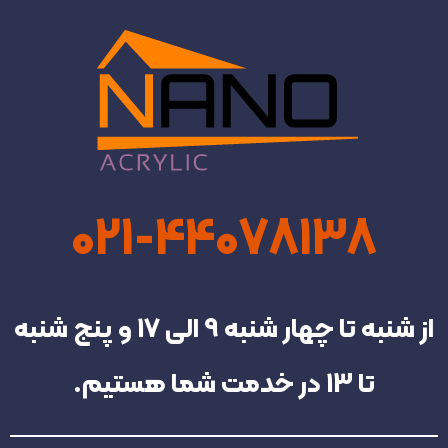
021-44078138
از شنبه تا چهار شنبه‌ 9 الی 17 و پنج شنبه
تا 13 در خدمت شما هستیم.