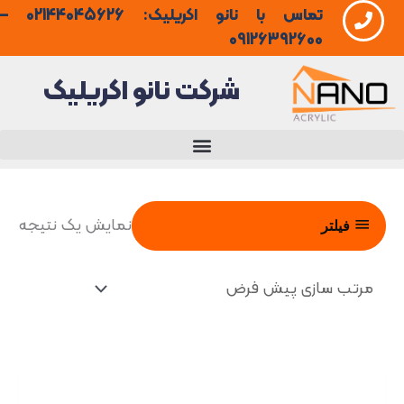
تماس با نانو اکریلیک: 02144045626 –
فتن
09126392600
ه
شرکت نانو اکریلیک
حتوا
نمایش یک نتیجه
فیلتر