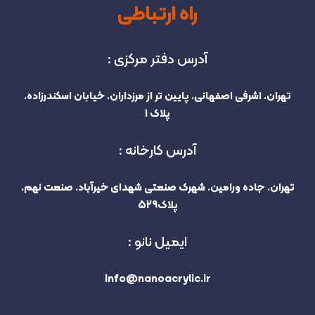
راه ارتباطی
آدرس دفتر مرکزی :
تهران. اشرفی اصفهانی. پایین تر از مرزداران. خیابان اسکندرزاده.
پلاک 1
آدرس کارخانه :
تهران. جاده ورامین. شهرک صنعتی شهدای خیرآباد. صنعت نهم.
پلاک529
ایمیل نانو :
Info@nanoacrylic.ir