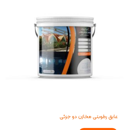
عایق رطوبتی مخازن دو جزئی