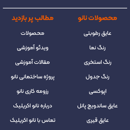
محصولات نانو
مطالب پر بازدید
عایق رطوبتی
محصولات
رنگ نما
ویدئو آموزشی
رنگ استخری
مقالات آموزشی
رنگ جدول
پروژه‌ ساختمانی نانو
اپوکسی
رزومه کاری نانو
عایق ساندویچ پانل
درباره نانو اکریلیک
عایق قیری
تماس با نانو اکریلیک