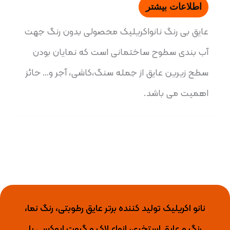
اطلاعات بیشتر
عایق بی رنگ نانواکریلیک محصولی بدون رنگ جهت
آب بندی سطوح ساختمانی است که نمایان بودن
سطح زیرین عایق از جمله سنگ،کاشی، آجر و… حائز
اهمیت می باشد.
نانو اکریلیک تولید کننده برتر عایق رطوبتی، رنگ نما،
رنگ و عایق استخری، انواع لاک و گروت اپوکسی با