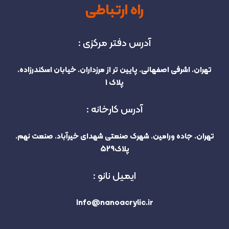
راه ارتباطی
آدرس دفتر مرکزی :
تهران. اشرفی اصفهانی. پایین تر از مرزداران. خیابان اسکندرزاده.
پلاک 1
آدرس کارخانه :
تهران. جاده ورامین. شهرک صنعتی شهدای خیرآباد. صنعت نهم.
پلاک529
ایمیل نانو :
Info@nanoacrylic.ir