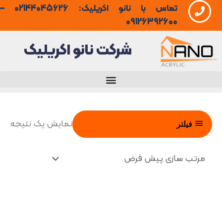
تماس با نانو اکریلیک: 02144045626 –
فتن
09126392600
ه
شرکت نانو اکریلیک
حتوا
نمایش یک نتیجه
فیلتر