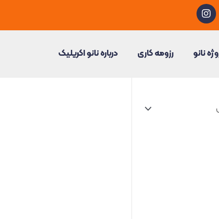
I
n
s
t
a
وژه نانو
رزومه کاری
درباره نانو اکریلیک
g
r
a
m