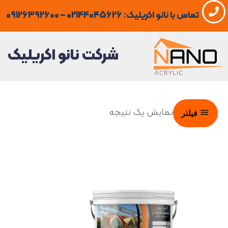
فتن
تماس با نانو اکریلیک: 02144045626 – 09126392600
ه
حتوا
شرکت نانو اکریلیک
نمایش یک نتیجه
فیلتر