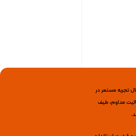
ید کننده برتر عایق رطوبتی، رنگ نما، رنگ و عایق استخری، انواع لاک و گروت اپوکسی با بیش از 15 سال تجربه مستمر در
ال فعالیت مداوم، طیف
د.