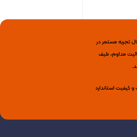
ید کننده برتر عایق رطوبتی، رنگ نما، رنگ و عایق استخری، انواع لاک و گروت اپوکسی با بیش از 15 سال تجربه مستمر در
ال فعالیت مداوم، طیف
د.
 و کیفیت استاندارد