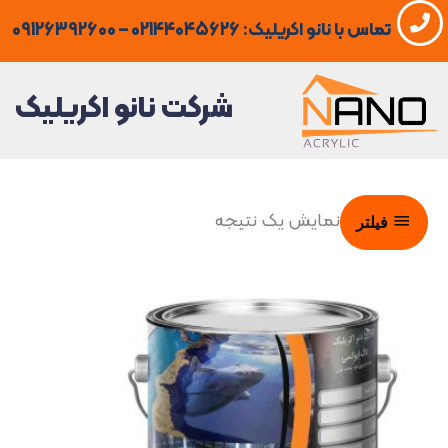
فتن
تماس با نانو اکریلیک: 02144045626 – 09126392600
ه
حتوا
شرکت نانو اکریلیک
نمایش یک نتیجه
فیلتر