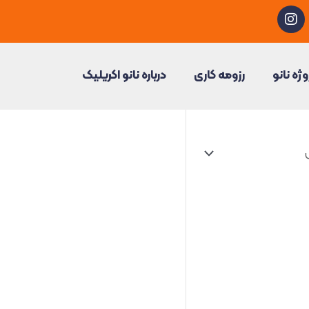
I
n
s
t
a
وژه نانو
رزومه کاری
درباره نانو اکریلیک
g
r
a
m