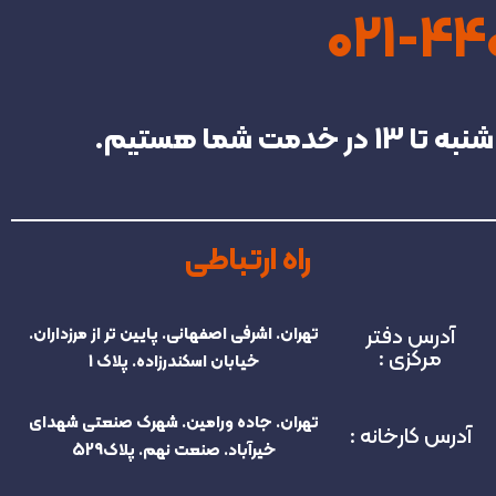
021-4
راه ارتباطی
آدرس دفتر
تهران. اشرفی اصفهانی. پایین تر از مرزداران.
مرکزی :
خیابان اسکندرزاده. پلاک 1
تهران. جاده ورامین. شهرک صنعتی شهدای
آدرس کارخانه :
خیرآباد. صنعت نهم. پلاک529