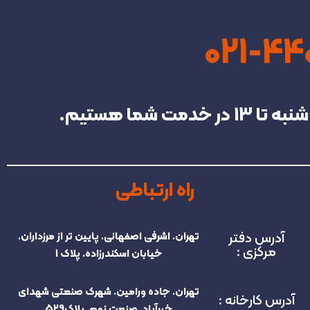
021-4
راه ارتباطی
آدرس دفتر
تهران. اشرفی اصفهانی. پایین تر از مرزداران.
مرکزی :
خیابان اسکندرزاده. پلاک 1
تهران. جاده ورامین. شهرک صنعتی شهدای
آدرس کارخانه :
خیرآباد. صنعت نهم. پلاک529