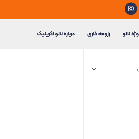
I
n
s
t
a
وژه نانو
رزومه کاری
درباره نانو اکریلیک
g
r
a
m