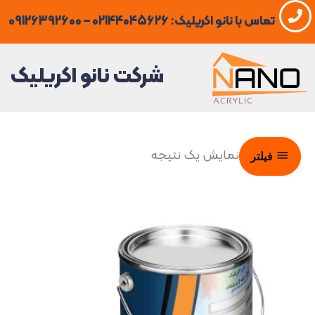
فتن
تماس با نانو اکریلیک: 02144045626 – 09126392600
ه
حتوا
شرکت نانو اکریلیک
نمایش یک نتیجه
فیلتر