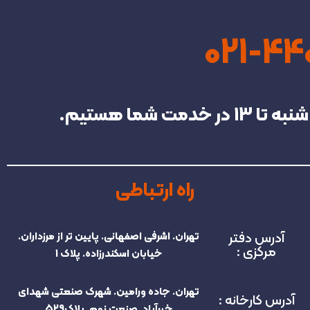
021-4
راه ارتباطی
آدرس دفتر
تهران. اشرفی اصفهانی. پایین تر از مرزداران.
مرکزی :
خیابان اسکندرزاده. پلاک 1
تهران. جاده ورامین. شهرک صنعتی شهدای
آدرس کارخانه :
خیرآباد. صنعت نهم. پلاک529