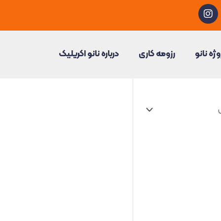
I
n
s
t
a
وژه نانو
رزومه کاری
درباره نانو اکریلیک
g
r
a
m