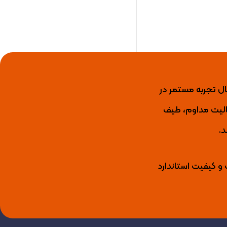
ید کننده برتر عایق رطوبتی، رنگ نما، رنگ و عایق استخری، انواع لاک و گروت اپوکسی با بیش از 15 سال تجربه مستمر در
ال فعالیت مداوم، طیف
د.
 و کیفیت استاندارد