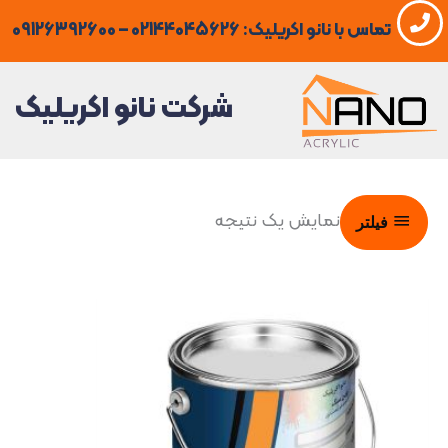
فتن
تماس با نانو اکریلیک: 02144045626 – 09126392600
ه
حتوا
شرکت نانو اکریلیک
نمایش یک نتیجه
فیلتر