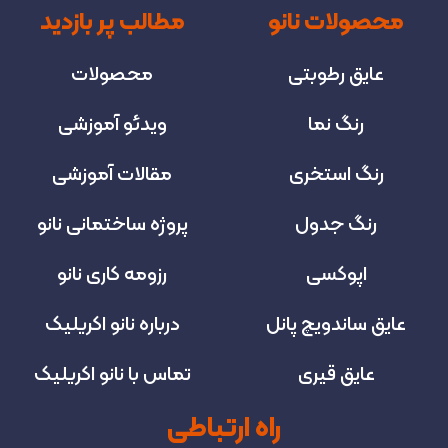
محصولات نانو
مطالب پر بازدید
عایق رطوبتی
محصولات
رنگ نما
ویدئو آموزشی
رنگ استخری
مقالات آموزشی
رنگ جدول
پروژه‌ ساختمانی نانو
اپوکسی
رزومه کاری نانو
عایق ساندویچ پانل
درباره نانو اکریلیک
عایق قیری
تماس با نانو اکریلیک
راه ارتباطی