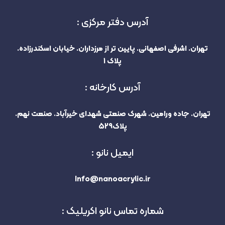
آدرس دفتر مرکزی :
تهران. اشرفی اصفهانی. پایین تر از مرزداران. خیابان اسکندرزاده.
پلاک 1
آدرس کارخانه :
تهران. جاده ورامین. شهرک صنعتی شهدای خیرآباد. صنعت نهم.
پلاک529
ایمیل نانو :
Info@nanoacrylic.ir
شماره تماس نانو اکریلیک :