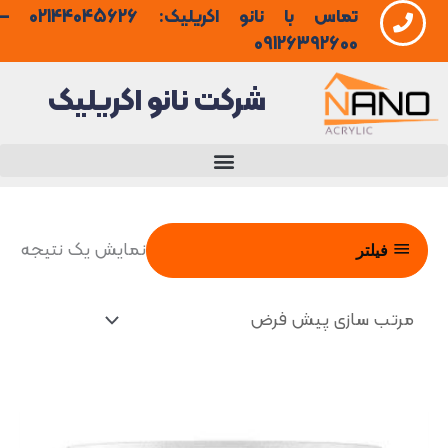
تماس با نانو اکریلیک: 02144045626 –
فتن
09126392600
ه
شرکت نانو اکریلیک
حتوا
نمایش یک نتیجه
فیلتر