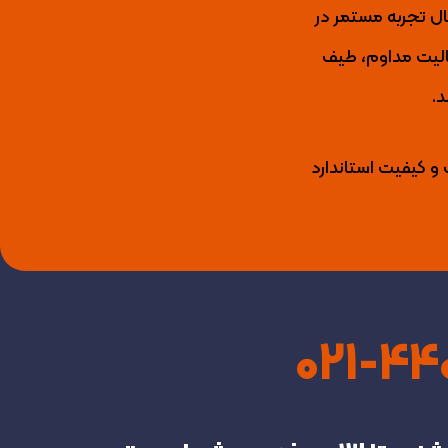
ید کننده برتر عایق رطوبتی، رنگ نما، رنگ و عایق استخری، انواع لاک و گروت اپوکسی با بیش از 15 سال تجربه مستمر در
ال فعالیت مداوم، طیف
د.
 و کیفیت استاندارد
021-4