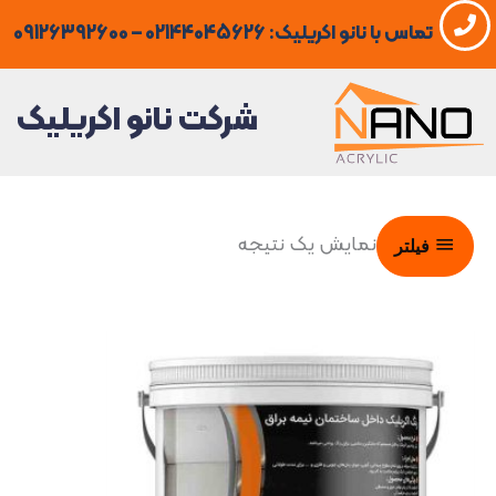
فتن
تماس با نانو اکریلیک: 02144045626 – 09126392600
ه
حتوا
شرکت نانو اکریلیک
نمایش یک نتیجه
فیلتر