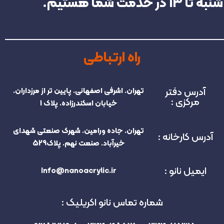
راه ارتباطی
آدرس دفتر
تهران. اشرفی اصفهانی. پایین تر از مرزداران.
مرکزی :
خیابان اسکندرزاده. پلاک 1
تهران. جاده ورامین. شهرک صنعتی شهدای
آدرس کارخانه :
خیرآباد. صنعت نهم. پلاک529
ایمیل نانو :
Info@nanoacrylic.ir
شماره تماس نانو اکریلیک :