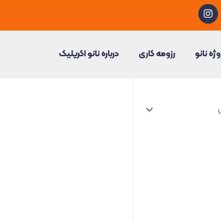
I
n
s
t
a
وژه نانو
رزومه کاری
درباره نانو اکریلیک
g
r
a
m