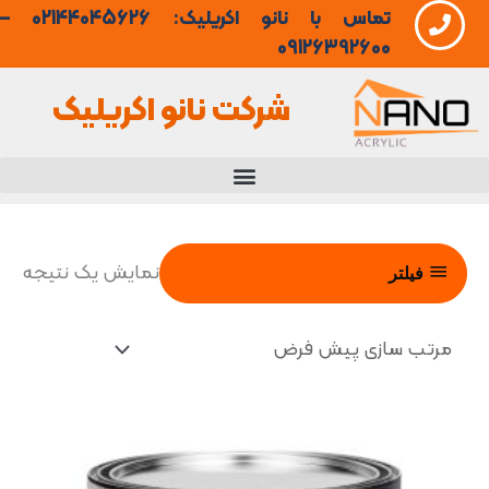
تماس با نانو اکریلیک: 02144045626 –
فتن
09126392600
ه
شرکت نانو اکریلیک
حتوا
نمایش یک نتیجه
فیلتر