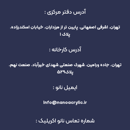
آدرس دفتر مرکزی :
تهران. اشرفی اصفهانی. پایین تر از مرزداران. خیابان اسکندرزاده.
پلاک 1
آدرس کارخانه :
تهران. جاده ورامین. شهرک صنعتی شهدای خیرآباد. صنعت نهم.
پلاک529
ایمیل نانو :
Info@nanoacrylic.ir
شماره تماس نانو اکریلیک :