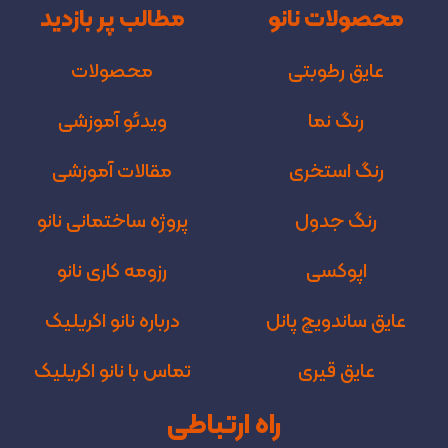
محصولات نانو
مطالب پر بازدید
عایق رطوبتی
محصولات
رنگ نما
ویدئو آموزشی
رنگ استخری
مقالات آموزشی
رنگ جدول
پروژه‌ ساختمانی نانو
اپوکسی
رزومه کاری نانو
عایق ساندویچ پانل
درباره نانو اکریلیک
عایق قیری
تماس با نانو اکریلیک
راه ارتباطی