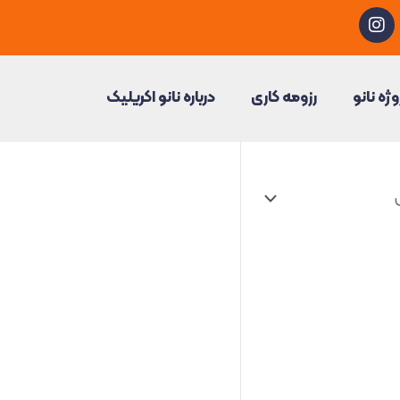
I
n
s
t
a
وژه نانو
رزومه کاری
درباره نانو اکریلیک
g
r
a
m