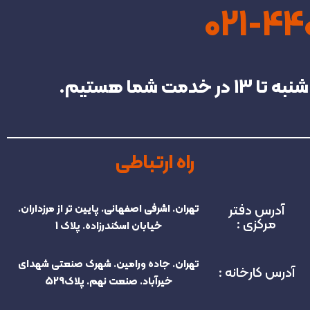
021-4
راه ارتباطی
آدرس دفتر
تهران. اشرفی اصفهانی. پایین تر از مرزداران.
مرکزی :
خیابان اسکندرزاده. پلاک 1
تهران. جاده ورامین. شهرک صنعتی شهدای
آدرس کارخانه :
خیرآباد. صنعت نهم. پلاک529