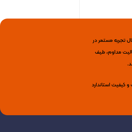
ید کننده برتر عایق رطوبتی، رنگ نما، رنگ و عایق استخری، انواع لاک و گروت اپوکسی با بیش از 15 سال تجربه مستمر در
ال فعالیت مداوم، طیف
د.
 و کیفیت استاندارد