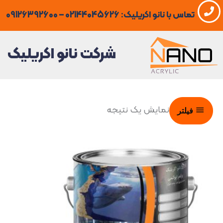
فتن
تماس با نانو اکریلیک: 02144045626 – 09126392600
ه
حتوا
شرکت نانو اکریلیک
نمایش یک نتیجه
فیلتر