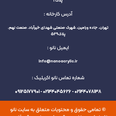
پلاک 1
آدرس کارخانه :
تهران. جاده ورامین. شهرک صنعتی شهدای خیرآباد. صنعت نهم.
پلاک529
ایمیل نانو :
Info@nanoacrylic.ir
شماره تماس نانو اکریلیک :
02144078138 - 02144045626 - 09125177901
©️ تمامی حقوق و محتویات متعلق به سایت نانو