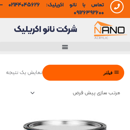
تماس با نانو اکریلیک: 02144045626 –
فتن
09126392600
ه
شرکت نانو اکریلیک
حتوا
نمایش یک نتیجه
فیلتر