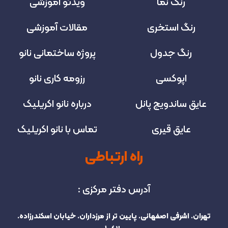
رنگ نما
ویدئو آموزشی
رنگ استخری
مقالات آموزشی
رنگ جدول
پروژه‌ ساختمانی نانو
اپوکسی
رزومه کاری نانو
عایق ساندویچ پانل
درباره نانو اکریلیک
عایق قیری
تماس با نانو اکریلیک
راه ارتباطی
آدرس دفتر مرکزی :
تهران. اشرفی اصفهانی. پایین تر از مرزداران. خیابان اسکندرزاده.