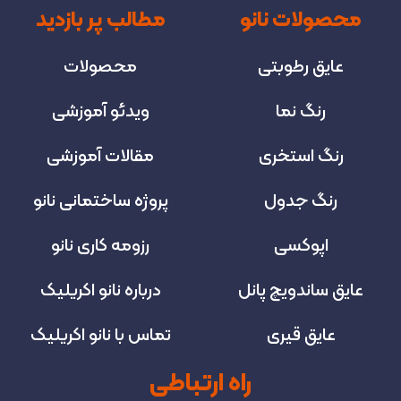
محصولات نانو
مطالب پر بازدید
عایق رطوبتی
محصولات
رنگ نما
ویدئو آموزشی
رنگ استخری
مقالات آموزشی
رنگ جدول
پروژه‌ ساختمانی نانو
اپوکسی
رزومه کاری نانو
عایق ساندویچ پانل
درباره نانو اکریلیک
عایق قیری
تماس با نانو اکریلیک
راه ارتباطی