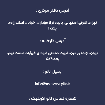
آدرس دفتر مرکزی :
تهران. اشرفی اصفهانی. پایین تر از مرزداران. خیابان اسکندرزاده.
پلاک 1
آدرس کارخانه :
تهران. جاده ورامین. شهرک صنعتی شهدای خیرآباد. صنعت نهم.
پلاک529
ایمیل نانو :
Info@nanoacrylic.ir
شماره تماس نانو اکریلیک :