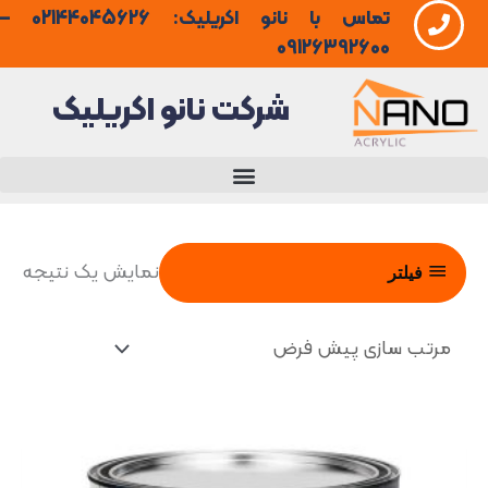
تماس با نانو اکریلیک: 02144045626 –
فتن
09126392600
ه
شرکت نانو اکریلیک
حتوا
نمایش یک نتیجه
فیلتر