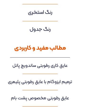
رنگ استخری
رنگ جدول
مطالب مفید و کاربردی
عایق کاری رطوبتی ساندویچ پانل
ترمیم ایزوگام با عایق رطوبتی پلیمری
عایق رطوبتی مخصوص پشت بام