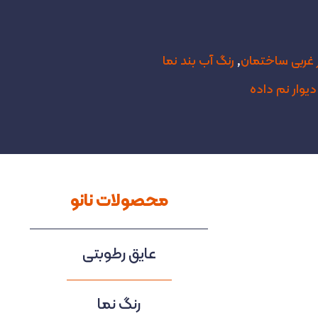
 غربی ساختمان
,
رنگ آب بند نما
دیوار نم داده
محصولات نانو
عایق رطوبتی
رنگ نما