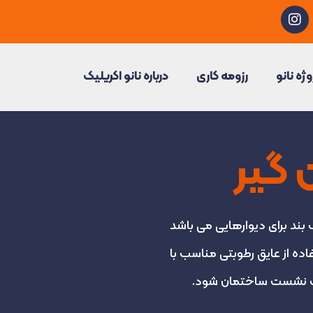
I
n
s
t
a
وژه نانو
رزومه کاری
درباره نانو اکریلیک
g
r
a
m
ن گیر
ب بند برای دیوارهایی می باشد
اده از عایق رطوبتی مناسب با
اعث نشست ساختمان شود.