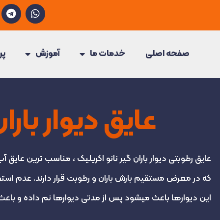
T
W
e
h
l
a
e
t
g
s
صفحه اصلی
خدمات ما
آموزش
پر
r
a
a
p
m
p
عایق دیوار بارا
عایق رطوبتی دیوار باران گیر نانو اکریلیک ، مناسب ترین عایق آ
که در معرض مستقیم بارش باران و رطوبت قرار دارند. عدم استف
این دیوارها باعث میشود پس از مدتی دیوارها نم داده و ب