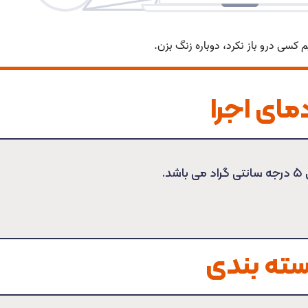
مای اجرا
.
سته بندی