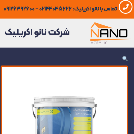
فتن
تماس با نانو اکریلیک: 02144045626 – 09126392600
ه
حتوا
شرکت نانو اکریلیک