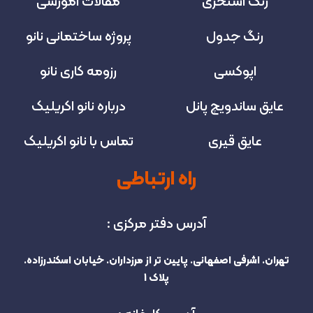
رنگ استخری
مقالات آموزشی
رنگ جدول
پروژه‌ ساختمانی نانو
اپوکسی
رزومه کاری نانو
عایق ساندویچ پانل
درباره نانو اکریلیک
عایق قیری
تماس با نانو اکریلیک
راه ارتباطی
آدرس دفتر مرکزی :
تهران. اشرفی اصفهانی. پایین تر از مرزداران. خیابان اسکندرزاده.
پلاک 1