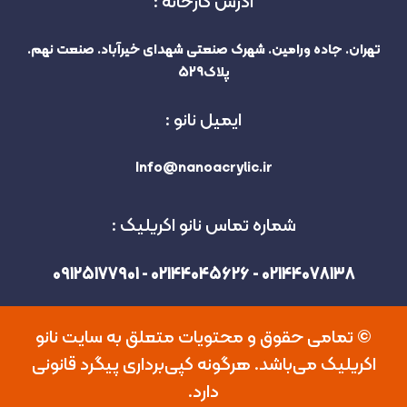
آدرس کارخانه :
تهران. جاده ورامین. شهرک صنعتی شهدای خیرآباد. صنعت نهم.
پلاک529
ایمیل نانو :
Info@nanoacrylic.ir
شماره تماس نانو اکریلیک :
02144078138 - 02144045626 - 09125177901
©️ تمامی حقوق و محتویات متعلق به سایت نانو
اکریلیک می‌باشد. هرگونه کپی‌برداری پیگرد قانونی
دارد.