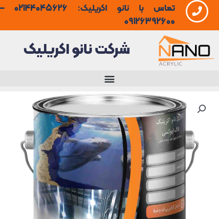
تماس با نانو اکریلیک: 02144045626 –
فتن
09126392600
ه
شرکت نانو اکریلیک
حتوا