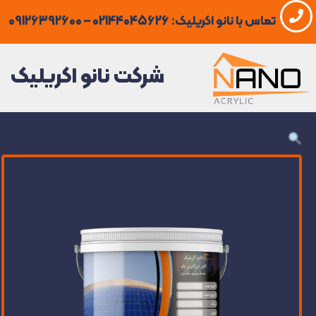
فتن
تماس با نانو اکریلیک: 02144045626 – 09126392600
ه
حتوا
شرکت نانو اکریلیک