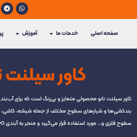
T
W
e
h
l
a
e
t
g
s
صفحه اصلی
خدمات ما
آموزش
پر
r
a
a
p
m
p
کاور سیلنت ن
کاور سیلنت نانو محصولی متمایز و بی‌رنگ است که برای آب‌بندی
بندکشی‌ها و شیارهای سطوح مختلف از جمله شیشه، کاشی، م
سطوح فلزی و… مورد استفاده قرار می‌گیرد و منجر به آبندی 100% سطح می‌شود.