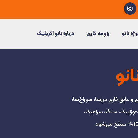
I
n
s
t
a
وژه نانو
رزومه کاری
درباره نانو اکریلیک
g
r
a
m
انو
 و عایق کاری درزها، سوراخ‌ها،
وزاییک، سنگ، سرامیک،