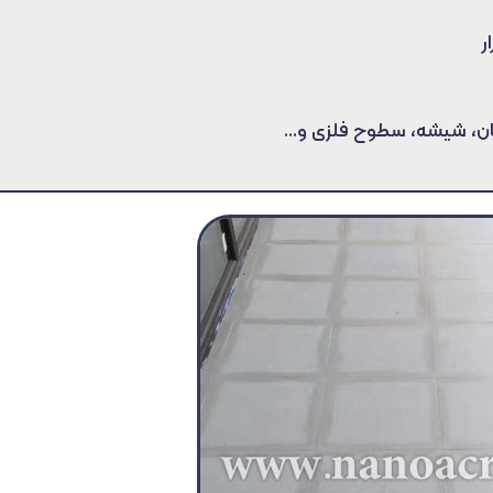
مان، شیشه، سطوح فلزی و…