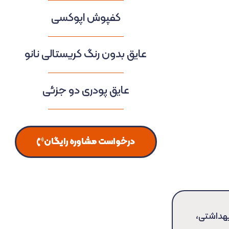
کفپوش اپوکسی
عایق بدون رنگ کریستالی نانو
عایق پودری دو جزئی
درخواست مشاوره رایگان
هداشتی،