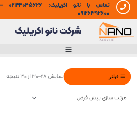
تماس با نانو اکریلیک: 02144045626 –
فتن
09126392600
ه
شرکت نانو اکریلیک
حتوا
نمایش 28–30 از 30 نتیجه
فیلتر