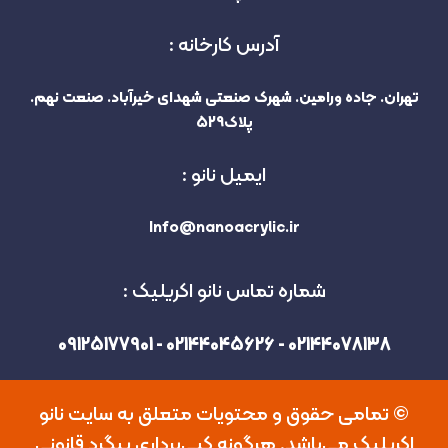
آدرس کارخانه :
تهران. جاده ورامین. شهرک صنعتی شهدای خیرآباد. صنعت نهم.
پلاک529
ایمیل نانو :
Info@nanoacrylic.ir
شماره تماس نانو اکریلیک :
02144078138 - 02144045626 - 09125177901
©️ تمامی حقوق و محتویات متعلق به سایت نانو
اکریلیک می‌باشد. هرگونه کپی‌برداری پیگرد قانونی