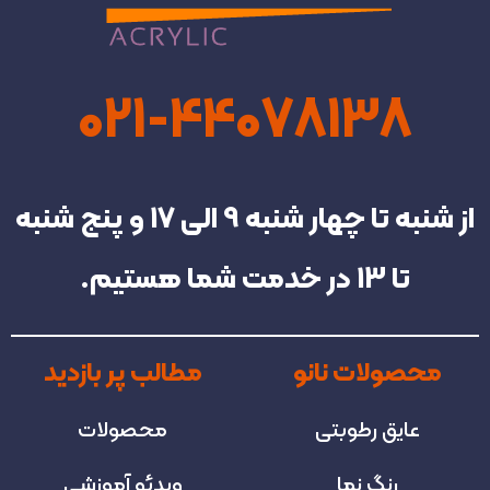
021-44078138
از شنبه تا چهار شنبه‌ 9 الی 17 و پنج شنبه
تا 13 در خدمت شما هستیم.
محصولات نانو
مطالب پر بازدید
عایق رطوبتی
محصولات
رنگ نما
ویدئو آموزشی