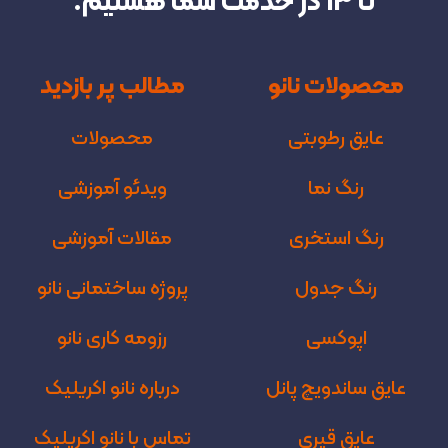
تا 13 در خدمت شما هستیم.
محصولات نانو
مطالب پر بازدید
عایق رطوبتی
محصولات
رنگ نما
ویدئو آموزشی
رنگ استخری
مقالات آموزشی
رنگ جدول
پروژه‌ ساختمانی نانو
اپوکسی
رزومه کاری نانو
عایق ساندویچ پانل
درباره نانو اکریلیک
عایق قیری
تماس با نانو اکریلیک