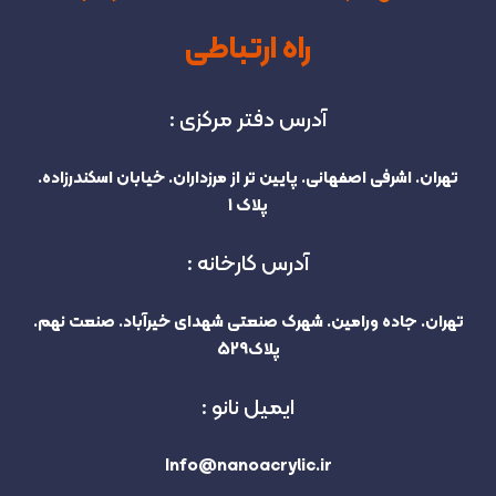
راه ارتباطی
آدرس دفتر مرکزی :
تهران. اشرفی اصفهانی. پایین تر از مرزداران. خیابان اسکندرزاده.
پلاک 1
آدرس کارخانه :
تهران. جاده ورامین. شهرک صنعتی شهدای خیرآباد. صنعت نهم.
پلاک529
ایمیل نانو :
Info@nanoacrylic.ir