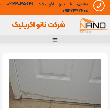
تماس با نانو اکریلیک: 02144045626 –
فتن
09126392600
ه
شرکت نانو اکریلیک
حتوا
عایق
رطوبتی
درب
چوبی