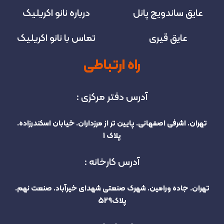
عایق ساندویچ پانل
درباره نانو اکریلیک
عایق قیری
تماس با نانو اکریلیک
راه ارتباطی
آدرس دفتر مرکزی :
تهران. اشرفی اصفهانی. پایین تر از مرزداران. خیابان اسکندرزاده.
پلاک 1
آدرس کارخانه :
تهران. جاده ورامین. شهرک صنعتی شهدای خیرآباد. صنعت نهم.
پلاک529