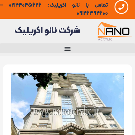
تماس با نانو اکریلیک: 02144045626 –
فتن
09126392600
ه
شرکت نانو اکریلیک
حتوا
رنگ
نمای
رومی
ساختمان