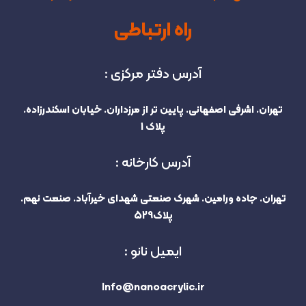
راه ارتباطی
آدرس دفتر مرکزی :
تهران. اشرفی اصفهانی. پایین تر از مرزداران. خیابان اسکندرزاده.
پلاک 1
آدرس کارخانه :
تهران. جاده ورامین. شهرک صنعتی شهدای خیرآباد. صنعت نهم.
پلاک529
ایمیل نانو :
Info@nanoacrylic.ir