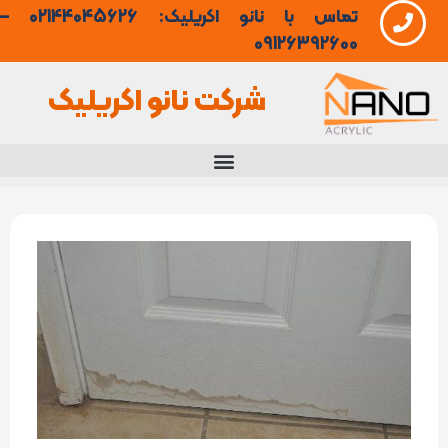
تماس با نانو اکریلیک: 02144045626 –
فتن
09126392600
ه
شرکت نانو اکریلیک
حتوا
عایق
رطوبتی
درب
چوبی