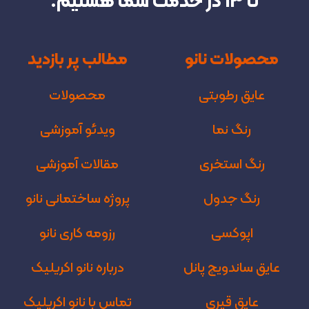
تا 13 در خدمت شما هستیم.
محصولات نانو
مطالب پر بازدید
عایق رطوبتی
محصولات
رنگ نما
ویدئو آموزشی
رنگ استخری
مقالات آموزشی
رنگ جدول
پروژه‌ ساختمانی نانو
اپوکسی
رزومه کاری نانو
عایق ساندویچ پانل
درباره نانو اکریلیک
عایق قیری
تماس با نانو اکریلیک