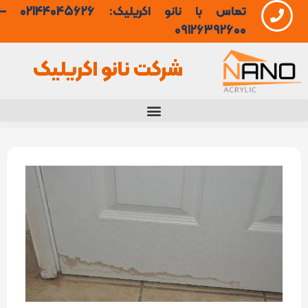
تماس با نانو اکریلیک: 02144045626 –
فتن
09126392600
ه
شرکت نانو اکریلیک
حتوا
عایق
رطوبتی
درب
چوبی