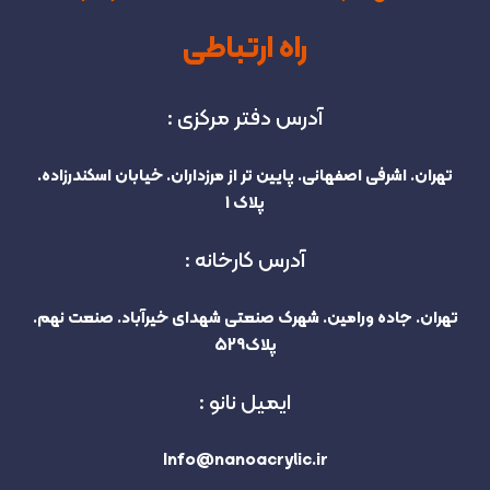
راه ارتباطی
آدرس دفتر مرکزی :
تهران. اشرفی اصفهانی. پایین تر از مرزداران. خیابان اسکندرزاده.
پلاک 1
آدرس کارخانه :
تهران. جاده ورامین. شهرک صنعتی شهدای خیرآباد. صنعت نهم.
پلاک529
ایمیل نانو :
Info@nanoacrylic.ir