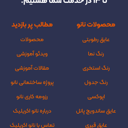
تا 13 در خدمت شما هستیم.
محصولات نانو
مطالب پر بازدید
عایق رطوبتی
محصولات
رنگ نما
ویدئو آموزشی
رنگ استخری
مقالات آموزشی
رنگ جدول
پروژه‌ ساختمانی نانو
اپوکسی
رزومه کاری نانو
عایق ساندویچ پانل
درباره نانو اکریلیک
عایق قیری
تماس با نانو اکریلیک