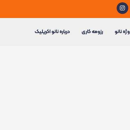
I
n
s
t
a
وژه نانو
رزومه کاری
درباره نانو اکریلیک
g
r
a
m