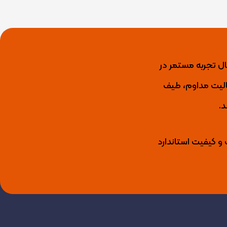
ید کننده برتر عایق رطوبتی، رنگ نما، رنگ و عایق استخری، انواع لاک و گروت اپوکسی با بیش از 15 سال تجربه مستمر در
ال فعالیت مداوم، طیف
د.
 و کیفیت استاندارد