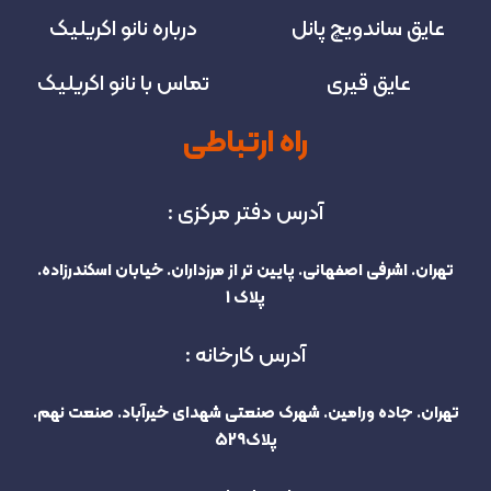
عایق ساندویچ پانل
درباره نانو اکریلیک
عایق قیری
تماس با نانو اکریلیک
راه ارتباطی
آدرس دفتر مرکزی :
تهران. اشرفی اصفهانی. پایین تر از مرزداران. خیابان اسکندرزاده.
پلاک 1
آدرس کارخانه :
تهران. جاده ورامین. شهرک صنعتی شهدای خیرآباد. صنعت نهم.
پلاک529