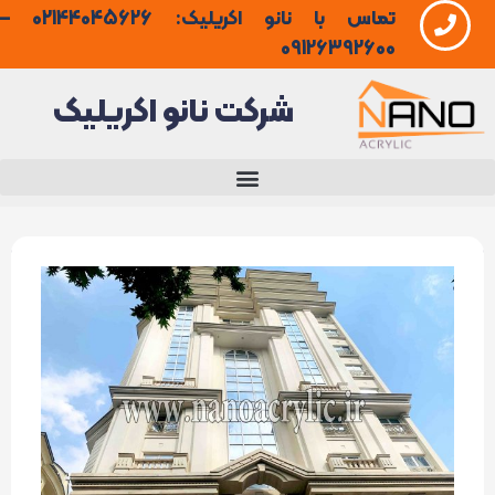
تماس با نانو اکریلیک: 02144045626 –
فتن
09126392600
ه
شرکت نانو اکریلیک
حتوا
رنگ
نمای
رومی
ساختمان