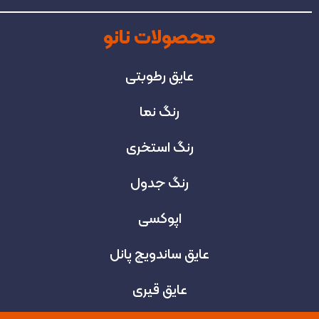
محصولات نانو
عایق رطوبتی
رنگ نما
رنگ استخری
رنگ جدول
اپوکسی
عایق ساندویچ پانل
عایق قیری