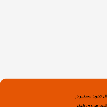
ید کننده برتر عایق رطوبتی، رنگ نما، رنگ و عایق استخری، انواع لاک و گروت اپوکسی با بیش از 15 سال تجربه مستمر در
ال فعالیت مداوم، طیف