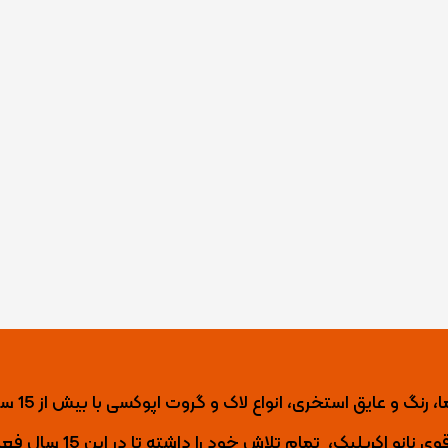
نانو اکریلیک تول
ی نانو اکریلیک،
تمام تلاش خود را داشته تا
در این 15 س