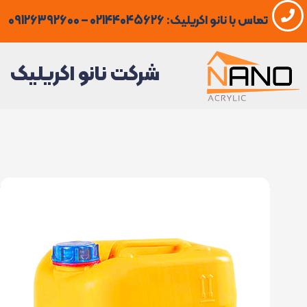
فتن
تماس با نانو اکریلیک: 02144045626 – 09126392600
ه
حتوا
شرکت نانو اکریلیک
چسب
آب
بندی