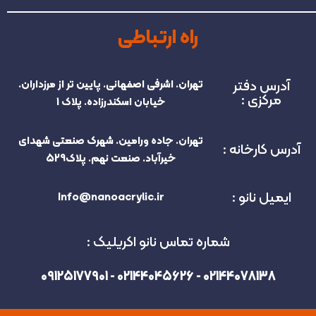
راه ارتباطی
آدرس دفتر
تهران. اشرفی اصفهانی. پایین تر از مرزداران.
مرکزی :
خیابان اسکندرزاده. پلاک 1
تهران. جاده ورامین. شهرک صنعتی شهدای
آدرس کارخانه :
خیرآباد. صنعت نهم. پلاک529
ایمیل نانو :
Info@nanoacrylic.ir
شماره تماس نانو اکریلیک :
02144078138 - 02144045626 - 09125177901