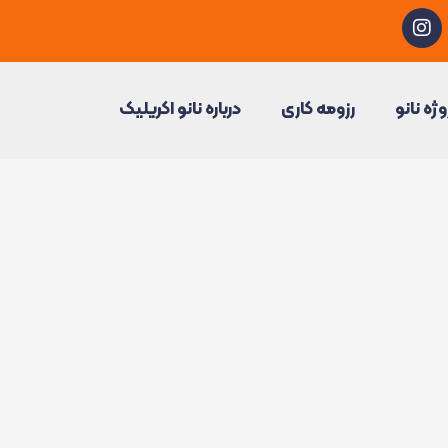
I
n
s
t
a
وژه نانو
رزومه کاری
درباره نانو اکریلیک
g
r
a
m