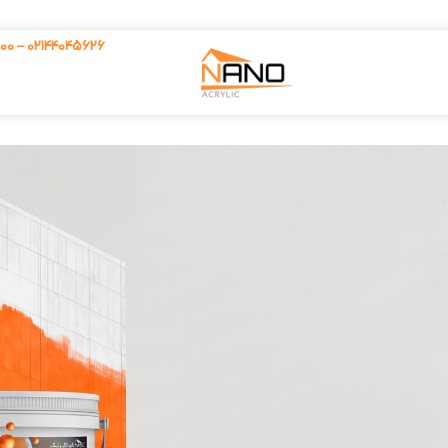
02144045626 – 09126392600