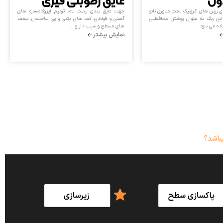
ول
عایق رطوبتی قیری
 رزین های اکرولیک تحت فناوری نانو
جهت عایق بندی پشت بام، ترمیم ایزوگام،سازه های
این رنگ به عنوان پوشش محافظتی
آهنی و فولادی، کف های بتنی و پی ساختمان، سقف
اده می شود.
های مسطح و شیب دار و …
نمایش بیشتر