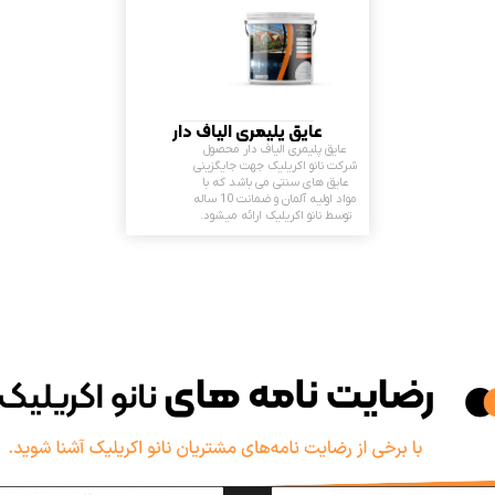
عایق پلیمری الیاف دار
عایق پلیمری الیاف دار محصول
شرکت نانو اکریلیک جهت جایگزینی
عایق های سنتی می باشد که با
مواد اولیه آلمان و ضمانت 10 ساله
توسط نانو اکریلیک ارائه میشود.