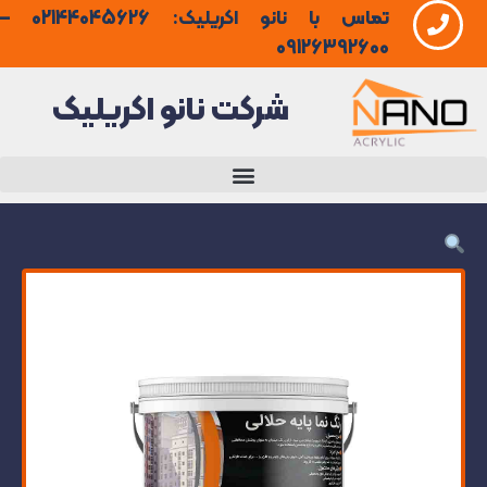
تماس با نانو اکریلیک: 02144045626 –
فتن
09126392600
ه
شرکت نانو اکریلیک
حتوا