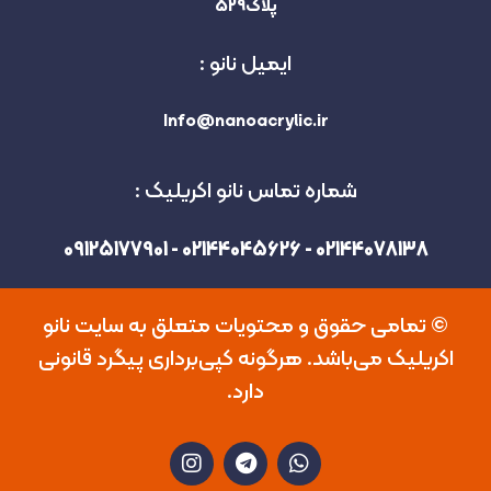
پلاک529
ایمیل نانو :
Info@nanoacrylic.ir
شماره تماس نانو اکریلیک :
02144078138 - 02144045626 - 09125177901
©️ تمامی حقوق و محتویات متعلق به سایت نانو
اکریلیک می‌باشد. هرگونه کپی‌برداری پیگرد قانونی
دارد.
I
T
W
n
e
h