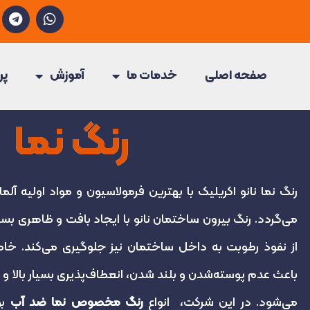
T
W
e
h
l
a
e
t
g
s
صفحه اصلی
خدمات ما
آموزش
پر
r
a
a
p
m
p
رنگ نما
رنگ نما نانو اکریلیک با بهترین فرمولاسیون و مواد اولیه آلمان
می‌گردد. رنگ بیرون ساختمان نانو با ایجاد بافت و ظاهری بسیا
از نفوذ رطوبت به داخل ساختمان نیز جلوگیری می‌کند. خا
باعث عدم پوسته‌شدن و بلند شدن، انعطاف‌پذیری بسیار بالا 
می‌شود. در این شرکت، انواع
رنگ مخصوص نما ضد آب
بو