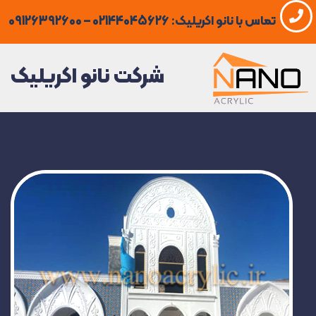
فتن
تماس با نانو اکریلیک: 02144045626 – 09126392600
ه
حتوا
شرکت نانو اکریلیک