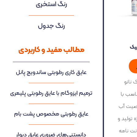
رنگ استخری
رنگ جدول
سیک
مطالب مفید و کاربردی
عایق کاری رطوبتی ساندویچ پانل
 نانو
ترمیم ایزوگام با عایق رطوبتی پلیمری
اسب با
اصیت آب
عایق رطوبتی مخصوص پشت بام
 تولید و
 ضمانت نامه
دانستنی‌های ضروری عایق دیوار