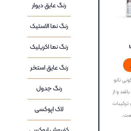
رنگ عایق دیوار
رنگ نما الاستیک
رنگ نما اکریلیک
رنگ عایق استخر
نی نانو
رنگ جدول
اشد و از
 ترکیبات
لاک اپوکسی
ست.
کفپوش اپوکسی