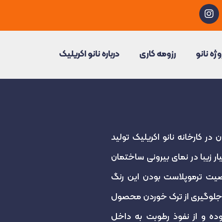
I
n
s
t
a
وژه نانو
رزومه کاری
درباره نانو اکریلیک
g
r
a
m
 در کارخانه نانو اکریلیک تولید
ر زیبا در نمای بیرونی ساختمان
صیت ترموپلاست بودن این رنگ
و جلوگیری از ترک خوردن محصول
ده و از نفوذ رطوبت به داخل