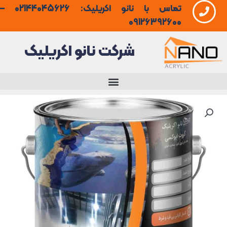
تماس با نانو اکریلیک: 02144045626 –
فتن
09126392600
ه
شرکت نانو اکریلیک
حتوا