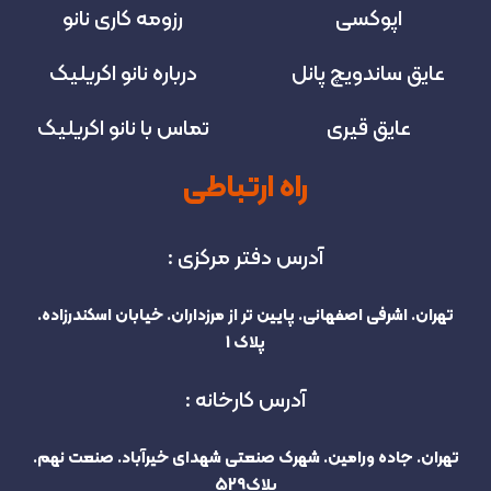
اپوکسی
رزومه کاری نانو
عایق ساندویچ پانل
درباره نانو اکریلیک
عایق قیری
تماس با نانو اکریلیک
راه ارتباطی
آدرس دفتر مرکزی :
تهران. اشرفی اصفهانی. پایین تر از مرزداران. خیابان اسکندرزاده.
پلاک 1
آدرس کارخانه :
تهران. جاده ورامین. شهرک صنعتی شهدای خیرآباد. صنعت نهم.
پلاک529