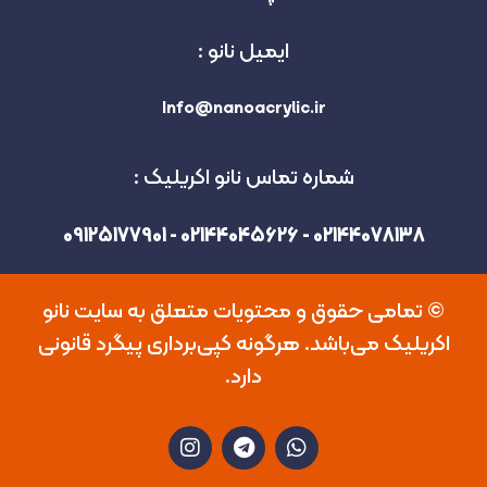
ایمیل نانو :
Info@nanoacrylic.ir
شماره تماس نانو اکریلیک :
02144078138 - 02144045626 - 09125177901
©️ تمامی حقوق و محتویات متعلق به سایت نانو
اکریلیک می‌باشد. هرگونه کپی‌برداری پیگرد قانونی
دارد.
I
T
W
n
e
h
s
l
a