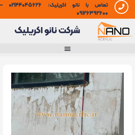
تماس با نانو اکریلیک: 02144045626 –
فتن
09126392600
ه
شرکت نانو اکریلیک
حتوا
4
دلیل
آسیب
دیدگی
عایق
پلیمری