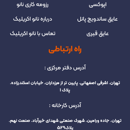
اپوکسی
رزومه کاری نانو
عایق ساندویچ پانل
درباره نانو اکریلیک
عایق قیری
تماس با نانو اکریلیک
راه ارتباطی
آدرس دفتر مرکزی :
تهران. اشرفی اصفهانی. پایین تر از مرزداران. خیابان اسکندرزاده.
پلاک 1
آدرس کارخانه :
تهران. جاده ورامین. شهرک صنعتی شهدای خیرآباد. صنعت نهم.
پلاک529