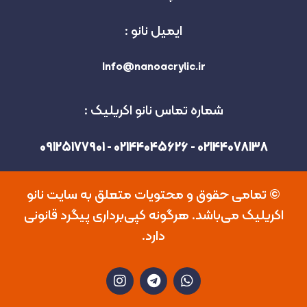
ایمیل نانو :
Info@nanoacrylic.ir
شماره تماس نانو اکریلیک :
02144078138 - 02144045626 - 09125177901
©️ تمامی حقوق و محتویات متعلق به سایت نانو
اکریلیک می‌باشد. هرگونه کپی‌برداری پیگرد قانونی
دارد.
I
T
W
n
e
h
s
l
a