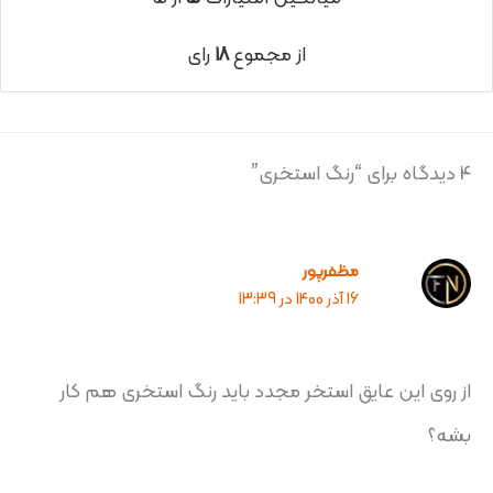
از مجموع
۱۸
رای
4 دیدگاه برای “رنگ استخری”
مظفرپور
16 آذر 1400 در 13:39
از روی این عایق استخر مجدد باید رنگ استخری هم کار
بشه؟