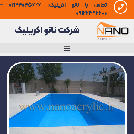
تماس با نانو اکریلیک: 02144045626 –
فتن
09126392600
ه
شرکت نانو اکریلیک
حتوا